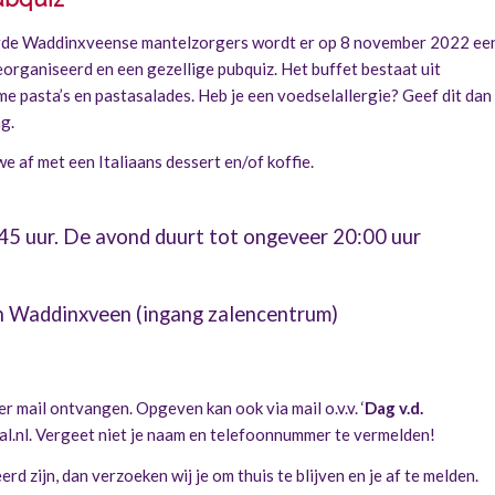
rde Waddinxveense mantelzorgers wordt er op 8 november 2022 ee
eorganiseerd en een gezellige pubquiz. Het buffet bestaat uit
e pasta’s en pastasalades. Heb je een voedselallergie? Geef dit dan
g.
we af met een Italiaans dessert en/of koffie.
5 uur. De avond duurt tot ongeveer 20:00 uur
in Waddinxveen (ingang zalencentrum)
 mail ontvangen. Opgeven kan ook via mail o.v.v. ‘
Dag v.d.
l.nl
. V
ergeet niet je naam en telefoonnummer te vermelden!
d zijn, dan verzoeken wij je om thuis te blijven en je af te melden.