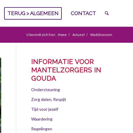
TERUG > ALGEMEEN
CONTACT
U bevindt zich hier:
Home
/
Actueel
/
Waddinxveen
INFORMATIE VOOR
MANTELZORGERS IN
GOUDA
Ondersteuning
Zorg delen, Respijt
Tijd voor jezelf
Waardering
Regelingen