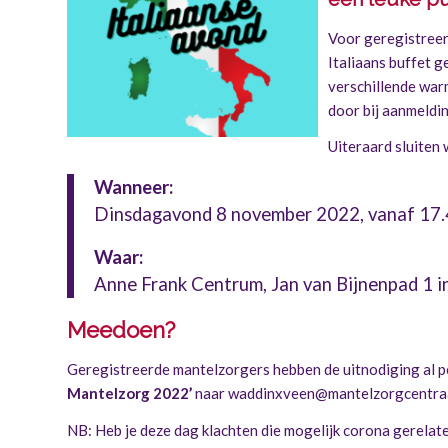
Voor geregistree
Italiaans buffet g
verschillende warm
door bij aanmeldin
Uiteraard sluiten 
Wanneer:
Dinsdagavond 8 november 2022, vanaf 17.4
Waar:
Anne Frank Centrum, Jan van Bijnenpad 1 
Meedoen?
Geregistreerde mantelzorgers hebben de uitnodiging al per
Mantelzorg 2022’
naar
waddinxveen@mantelzorgcentraa
NB: Heb je deze dag klachten die mogelijk corona gerelateer