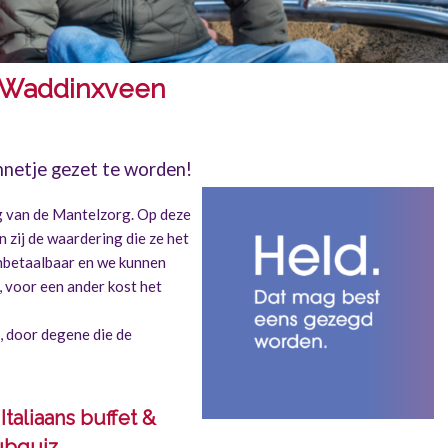
n Waddinxveen
nnetje gezet te worden!
g van de Mantelzorg. Op deze
 zij de waardering die ze het
onbetaalbaar en we kunnen
, voor een ander kost het
 door degene die de
taliaans buffet &
ubquiz