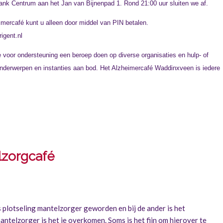
ank Centrum aan het Jan van Bijnenpad 1. Rond 21:00 uur sluiten we af.
heimercafé kunt u alleen door middel van PIN betalen.
igent.nl
oor ondersteuning een beroep doen op diverse organisaties en hulp- of
onderwerpen en instanties aan bod. Het Alzheimercafé Waddinxveen is iedere
lzorgcafé
is plotseling mantelzorger geworden en bij de ander is het
antelzorger is het je overkomen. Soms is het fijn om hierover te