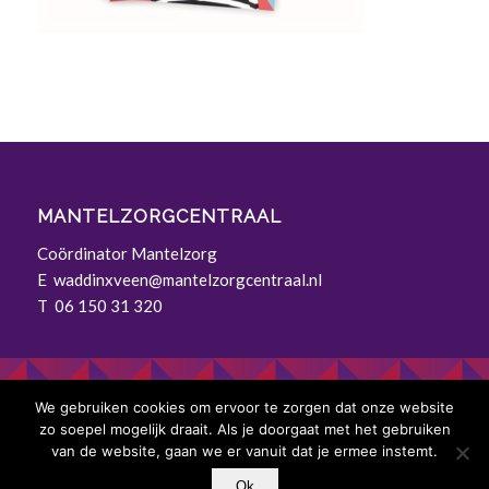
MANTELZORGCENTRAAL
Coördinator Mantelzorg
E
waddinxveen@mantelzorgcentraal.nl
T 06 150 31 320
We gebruiken cookies om ervoor te zorgen dat onze website
zo soepel mogelijk draait. Als je doorgaat met het gebruiken
© Mantelzorgcentraal |
Privacyverklaring
|
van de website, gaan we er vanuit dat je ermee instemt.
Privacyverklaring voor sollicitanten
|
Cookiebeleid
Ok