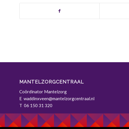
MANTELZORGCENTRAAL
Coördinator Mantelzorg
E
waddinxveen@mantelzorgcentraal.nl
T 06 150 31 320