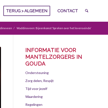
TERUG > ALGEMEEN
CONTACT
dinxveen
/
Waddinxveen: Bijeenkomst ‘Spreken over het levenseinde’
INFORMATIE VOOR
MANTELZORGERS IN
GOUDA
Ondersteuning
Zorg delen, Respijt
Tijd voor jezelf
Waardering
Regelingen