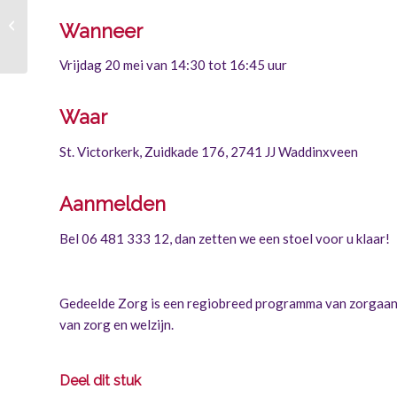
april over
Wanneer
vrijetijdsbesteding in
Waddinxveen
Vrijdag 20 mei van 14:30 tot 16:45 uur
Waar
St. Victorkerk, Zuidkade 176, 2741 JJ Waddinxveen
Aanmelden
B
el 06 481 333 12, dan zetten we een stoel voor u klaar!
Gedeelde Zorg
is een regiobreed programma van zorgaanbi
van zorg en welzijn.
Deel dit stuk