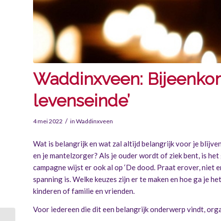
Waddinxveen: Bijeenkom
levenseinde’
/
4 mei 2022
in
Waddinxveen
Wat is belangrijk en wat zal altijd belangrijk voor je blij
en je mantelzorger? Als je ouder wordt of ziek bent, is he
campagne wijst er ook al op ‘De dood. Praat erover, niet er
spanning is. Welke keuzes zijn er te maken en hoe ga je het
kinderen of familie en vrienden.
Voor iedereen die dit een belangrijk onderwerp vindt, or
Alzheimercafé op 13