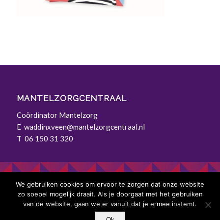
MANTELZORGCENTRAAL
Coördinator Mantelzorg
E
waddinxveen@mantelzorgcentraal.nl
T 06 150 31 320
We gebruiken cookies om ervoor te zorgen dat onze website
zo soepel mogelijk draait. Als je doorgaat met het gebruiken
© Mantelzorgcentraal |
Privacyverklaring
|
van de website, gaan we er vanuit dat je ermee instemt.
Privacyverklaring voor sollicitanten
|
Cookiebeleid
Ok