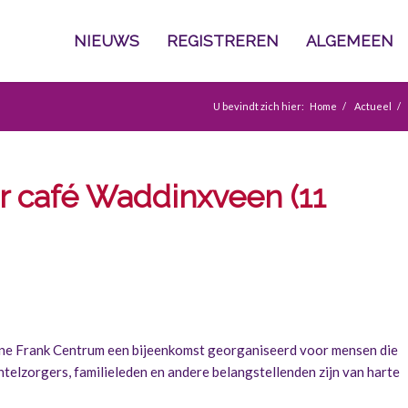
NIEUWS
REGISTREREN
ALGEMEEN
U bevindt zich hier:
Home
/
Actueel
/
 café Waddinxveen (11
ne Frank Centrum een bijeenkomst georganiseerd voor mensen die
elzorgers, familieleden en andere belangstellenden zijn van harte