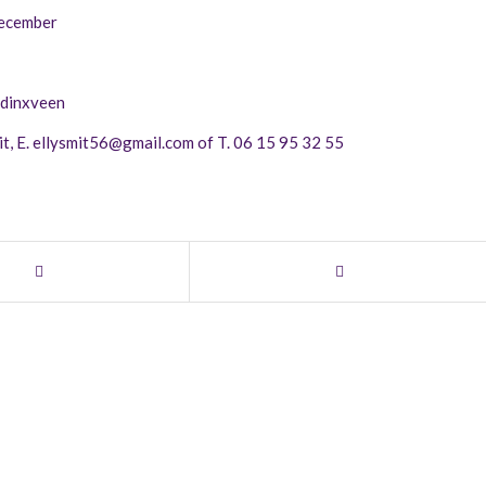
december
ddinxveen
t, E.
ellysmit56@gmail.com
of T.
06 15 95 32 55