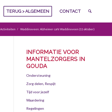
TERUG > ALGEMEEN
CONTACT
Activiteiten
/
Waddinxveen: Alzheimer café Waddinxveen (11 oktober)
INFORMATIE VOOR
MANTELZORGERS IN
GOUDA
Ondersteuning
Zorg delen, Respijt
Tijd voor jezelf
Waardering
Regelingen