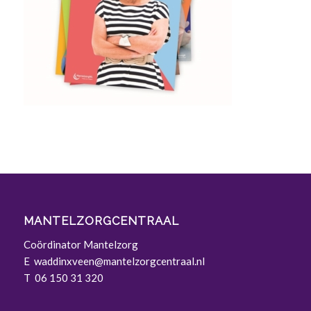
MANTELZORGCENTRAAL
Coördinator Mantelzorg
E
waddinxveen@mantelzorgcentraal.nl
T 06 150 31 320