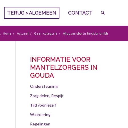
TERUG > ALGEMEEN
CONTACT
:
Home
/
Actueel
/
Geen categorie
/
Aliquam lobortis tincidunt nibh
INFORMATIE VOOR
MANTELZORGERS IN
GOUDA
Ondersteuning
Zorg delen, Respijt
Tijd voor jezelf
Waardering
Regelingen