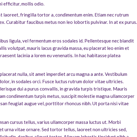
 efficitur, mollis odio.
st laoreet, fringilla tortor a, condimentum enim. Etiam nec rutrum
x. Curabitur faucibus metus non leo lobortis pulvinar. In at ex purus.
cibus ligula, vel fermentum eros sodales id. Pellentesque nec blandit
llis volutpat, mauris lacus gravida massa, eu placerat leo enim et
Praesent lacinia a lorem eu venenatis. In hac habitasse platea
 placerat nulla, sit amet imperdiet arcu magna a ante. Vestibulum
olor, in sodales orci. Fusce luctus rutrum dolor vitae ultricies.
risque dui a purus convallis, in gravida turpis tristique. Mauris
 Nam condimentum turpis metus, suscipit molestie magna ullamcorper
an feugiat augue vel, porttitor rhoncus nibh. Ut porta nisi vitae
umsan cursus tellus, varius ullamcorper massa luctus ut. Morbi
t urna vitae ornare. Sed tortor tellus, laoreet non ultricies sed,
licitudin, dapibus aliquet tortor. Aliquam lobortis tincidunt nibh a