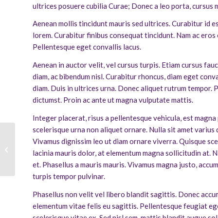
ultrices posuere cubilia Curae; Donec a leo porta, cursus mi
Aenean mollis tincidunt mauris sed ultrices. Curabitur id e
lorem. Curabitur finibus consequat tincidunt. Nam ac eros e
Pellentesque eget convallis lacus.
Aenean in auctor velit, vel cursus turpis. Etiam cursus fau
diam, ac bibendum nisl. Curabitur rhoncus, diam eget conva
diam. Duis in ultrices urna. Donec aliquet rutrum tempor. 
dictumst. Proin ac ante ut magna vulputate mattis.
Integer placerat, risus a pellentesque vehicula, est magna
scelerisque urna non aliquet ornare. Nulla sit amet varius d
Vivamus dignissim leo ut diam ornare viverra. Quisque scele
Deel mantelzorgers geeft kwaliteit
lacinia mauris dolor, at elementum magna sollicitudin at.
van leven onvoldoende
et. Phasellus a mauris mauris. Vivamus magna justo, accums
turpis tempor pulvinar.
Phasellus non velit vel libero blandit sagittis. Donec acc
elementum vitae felis eu sagittis. Pellentesque feugiat ege
scelerisque vitae ex. Sed nisl sem, mattis blandit augue sol