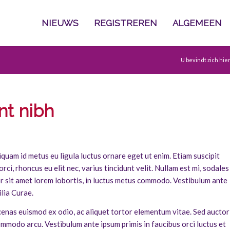
NIEUWS
REGISTREREN
ALGEMEEN
U bevindt zich hier
nt nibh
iquam id metus eu ligula luctus ornare eget ut enim. Etiam suscipit
ci, rhoncus eu elit nec, varius tincidunt velit. Nullam est mi, sodales
or sit amet lorem lobortis, in luctus metus commodo. Vestibulum ante
ilia Curae.
enas euismod ex odio, ac aliquet tortor elementum vitae. Sed auctor
 commodo arcu. Vestibulum ante ipsum primis in faucibus orci luctus et